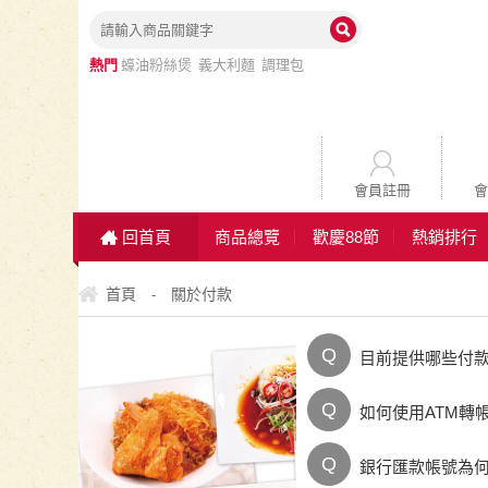
熱門
蠔油粉絲煲
義大利麵
調理包
丸子
蔬菜
魚片
會員註冊
會
回首頁
商品總覽
歡慶88節
熱銷排行
首頁
關於付款
-
Q
目前提供哪些付
Q
如何使用ATM轉
Q
銀行匯款帳號為何