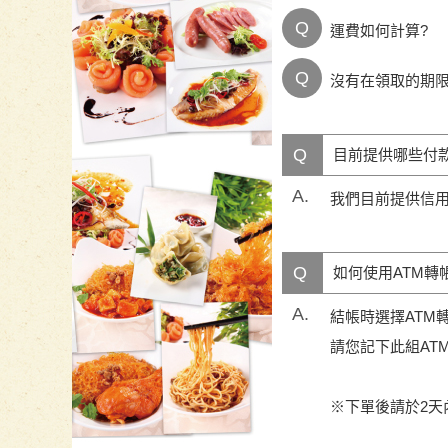
Q
運費如何計算?
Q
沒有在領取的期
Q
目前提供哪些付
A.
我們目前提供信用
Q
如何使用ATM轉
A.
結帳時選擇ATM
請您記下此組AT
※下單後請於2天