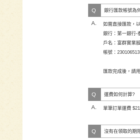
Q
銀行匯款帳號為何
A.
如需直接匯款，
銀行：第一銀行-泰
戶名：富群實業
帳號：230106513
匯款完成後，請
Q
運費如何計算?
A.
單筆訂單運費 $2
Q
沒有在領取的期