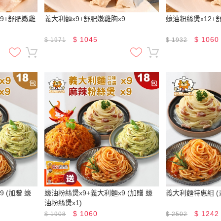
9+舒肥嫩雞
義大利麵x9+舒肥嫩雞胸x9
蠔油粉絲煲x12+
$
1045
$
1060
$
1971
$
1932
 (加贈 蠔
蠔油粉絲煲x9+義大利麵x9 (加贈 蠔
義大利麵特惠組 (青
油粉絲煲x1)
$
1060
$
1242
$
1908
$
2502