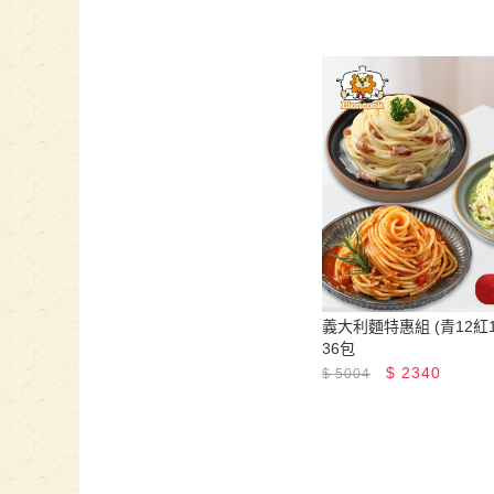
義大利麵特惠組 (青12紅1
36包
$
2340
$
5004