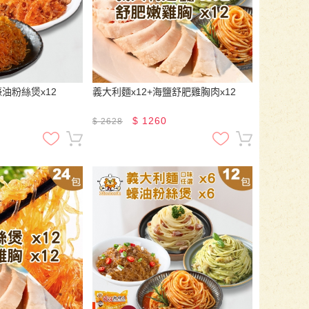
蠔油粉絲煲x12
義大利麵x12+海鹽舒肥雞胸肉x12
$
1260
$
2628