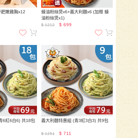
舒肥嫩雞胸x12
蠔油粉絲煲x6+義大利麵x6 (加贈 蠔
油粉絲煲x1)
$
699
$
1212
6紅6白6) 共18包
義大利麵特惠組 (青3紅3白3) 共9包
$
711
$
1251