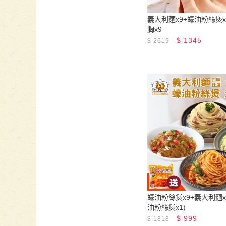
義大利麵x9+蠔油粉絲煲x
胸x9
$
1345
$
2619
蠔油粉絲煲x9+義大利麵x9
油粉絲煲x1)
$
999
$
1818