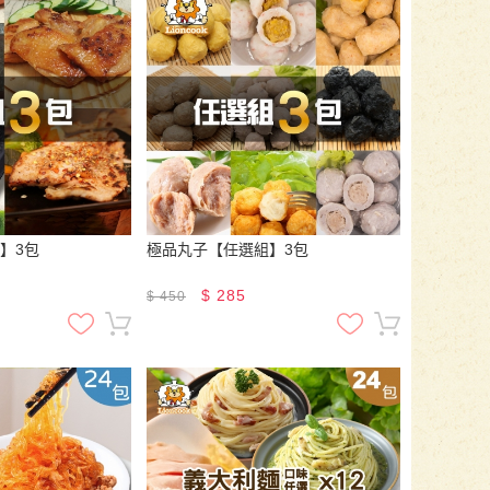
】3包
極品丸子【任選組】3包
$
285
$
450