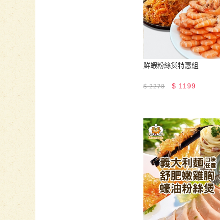
鮮蝦粉絲煲特惠組
$
1199
$
2278