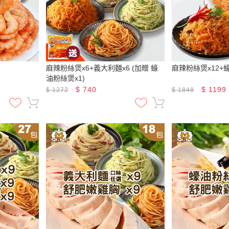
麻辣粉絲煲x6+義大利麵x6 (加贈 蠔
麻辣粉絲煲x12+
油粉絲煲x1)
$
740
$
1199
$
1272
$
1848