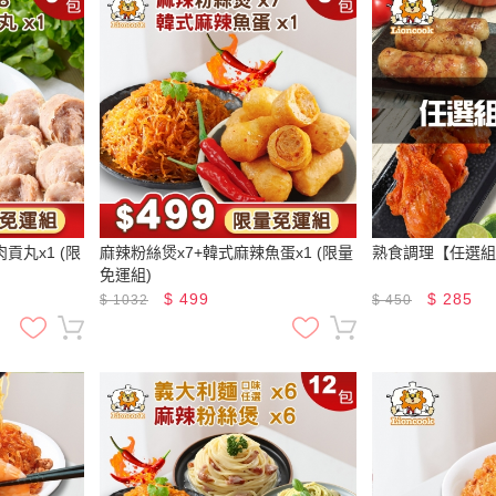
貢丸x1 (限
麻辣粉絲煲x7+韓式麻辣魚蛋x1 (限量
熟食調理【任選組
免運組)
$
499
$
285
$
1032
$
450