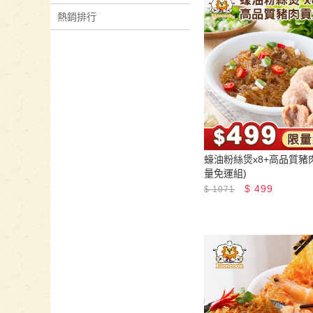
熱銷排行
蠔油粉絲煲x8+高品質豬肉
量免運組)
$
499
$
1071