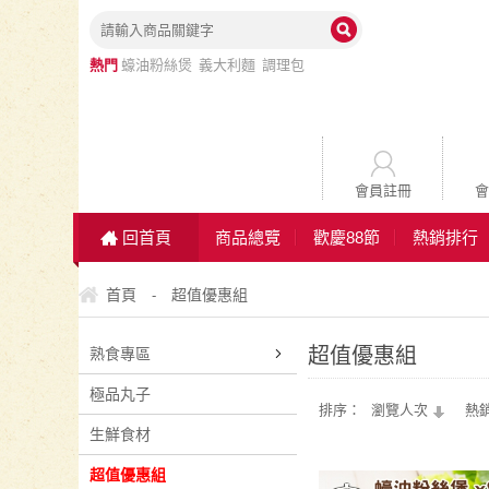
熱門
蠔油粉絲煲
義大利麵
調理包
丸子
蔬菜
魚片
會員註冊
會
回首頁
商品總覽
歡慶88節
熱銷排行
首頁
超值優惠組
-
超值優惠組
熟食專區
極品丸子
排序：
瀏覽人次
熱
生鮮食材
超值優惠組