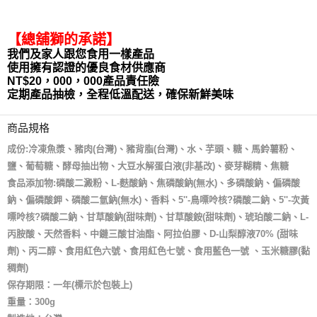
【總舖獅的承諾】
我們及家人跟您食用一樣產品
使用擁有認證的優良食材供應商
NT$20，000，000產品責任險
定期產品抽檢，全程低溫配送，確保新鮮美味
商品規格
成份:冷凍魚漿、豬肉(台灣)、豬背脂(台灣)、水、芋頭、糖、馬鈴薯粉、
鹽、葡萄糖、酵母抽出物、大豆水解蛋白液(非基改)、麥芽糊精、焦糖
食品添加物:磷酸二澱粉、L-麩酸鈉、焦磷酸鈉(無水)、多磷酸鈉、偏磷酸
鈉、偏磷酸鉀、磷酸二氫鈉(無水)、香料、5''-鳥嘌呤核?磷酸二鈉、5''-次黃
嘌呤核?磷酸二鈉、甘草酸鈉(甜味劑)、甘草酸銨(甜味劑)、琥珀酸二鈉、L-
丙胺酸、天然香料、中鏈三酸甘油酯、阿拉伯膠、D-山梨醇液70% (甜味
劑)、丙二醇、食用紅色六號、食用紅色七號、食用藍色一號 、玉米糖膠(黏
稠劑)
保存期限：一年(標示於包裝上)
重量：300g