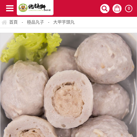
0
首頁
極品丸子
大甲芋頭丸
-
-