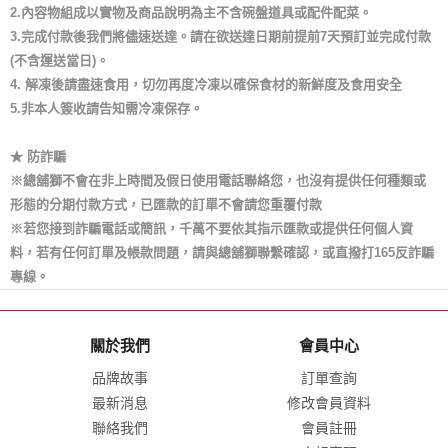
2.內容物組成以實物及商品說明為主不含碗盤道具或配件配菜。
3.完成付款後我們將儘速送達。請在欲送達日期前提前7天預訂並完成付款
(不含運送當日)。
4. 解凍後請盡速食用，切勿再度冷凍以確保食材的新鮮度及食用安全
5.非本人簽收請告知需冷凍保存。
★ 防詐騙
※總舖獅不會在非上時間及假日使用電話聯絡您，也沒有提供任何種類或
形態的分期付款方式，已匯款的訂單不會請您重覆付款
※若您接到詐騙電話或簡訊，千萬不要依其指示匯款或提供任何個人資
料，若有任何訂單及帳款問題，請與總舖獅聯繫確認，或直撥打165反詐騙
專線。
關於我們
會員中心
品牌故事
訂單查詢
最新消息
修改會員資料
聯絡我們
會員註冊