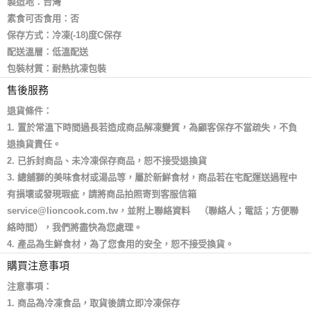
製造地：台灣
素食可否食用：否
保存方式：冷凍(-18)度C保存
配送溫層：低溫配送
包裝材質：耐熱抗凍包裝
售後服務
退貨條件：
1. 置於常溫下時間過長若造成商品解凍變質，為顧客保存不當疏失，不負
退換貨責任。
2. 已拆封商品、未冷凍保存商品，恕不接受退換貨
3. 總舖獅的美味食材或湯品等，屬於新鮮食材，商品若在宅配運送過程中
有損壞或發現瑕疵，請將商品拍照寄到客服信箱
service@lioncook.com.tw，並附上聯絡資料 （聯絡人；電話；方便聯
絡時間），我們將盡快為您處理。
4. 產品為生鮮食材，為了您食用的安全，恕不接受換貨。
購買注意事項
注意事項：
1. 商品為冷凍食品，取貨後請立即冷凍保存