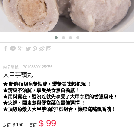
商品編號：P0108800125956
大甲芋頭丸
★ 新鮮頂級魚漿製成，爆漿美味超犯規 ！
★清爽不油膩，享受美食無負擔感！
★用料實在，還沒吃就先享受了大甲芋頭的香濃風味！
★火鍋、關東煮與便當菜色最佳選擇 ！
★頂級魚漿與大甲芋頭的?妙組合，讓您滿嘴飄香唷！
$ 99
$ 150
定價
售價