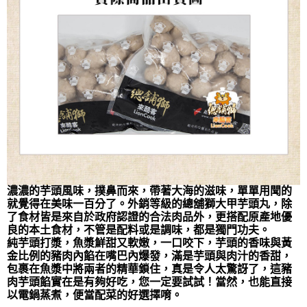
濃濃的芋頭風味，撲鼻而來，帶著大海的滋味，單單用聞的
就覺得在美味一百分了。外銷等級的總舖獅大甲芋頭丸，除
了食材皆是來自於政府認證的合法肉品外，更搭配原產地優
良的本土食材，不管是配料或是調味，都是獨門功夫。
純芋頭打漿，魚漿鮮甜又軟嫩，一口咬下，芋頭的香味與黃
金比例的豬肉內餡在嘴巴內爆發，滿是芋頭與肉汁的香甜，
包裹在魚漿中將兩者的精華鎖住，真是令人太驚訝了，這豬
肉芋頭餡實在是有夠好吃，您一定要試試！當然，也能直接
以電鍋蒸煮，便當配菜的好選擇唷。