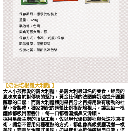
【奶油培根義大利麵 】
大人小孩都愛的義大利麵，是義大利最知名的美食，經典的
風味來自於對傳統的堅持，黃金比例的法國鮮奶油提升圓潤
醇厚的口感，而義大利麵體則是百分之百採用較有嚼勁的杜
蘭小麥製成，獨家調配的麵醬比例搭配培根片，讓您每一根
麵條都吸附著醬汁，每一口都香濃撲鼻又滑順。
採用星級主廚的頂級工藝，佐以現代優良製程與急速冷凍技
術，讓您不管用何種覆熱的方式，都能像高級餐廳現煮一樣
美味，完美呈現義式風味，如果您也喜歡傳統經典白醬，您