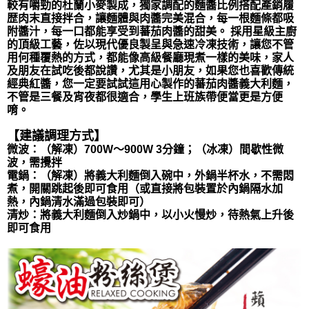
較有嚼勁的杜蘭小麥製成，獨家調配的麵醬比例搭配產銷履
歴肉末直接拌合，讓麵體與肉醬完美混合，每一根麵條都吸
附醬汁，每一口都能享受到蕃茄肉醬的甜美。 採用星級主廚
的頂級工藝，佐以現代優良製呈與急速冷凍技術，讓您不管
用何種覆熱的方式，都能像高級餐廳現煮一樣的美味，家人
及朋友在試吃後都說讚，尤其是小朋友，如果您也喜歡傳統
經典紅醬，您一定要試試這用心製作的蕃茄肉醬義大利麵，
不管是三餐及宵夜都很適合，學生上班族帶便當更是方便
唷。
【建議調理方式】
微波：（解凍）700W～900W 3分鐘；（冰凍）間歇性微
波，需攪拌
電鍋：（解凍）將義大利麵倒入碗中，外鍋半杯水，不需悶
煮，開關跳起後即可食用（或直接將包裝置於內鍋隔水加
熱，內鍋清水滿過包裝即可）
清炒：將義大利麵倒入炒鍋中，以小火慢炒，待熱氣上升後
即可食用