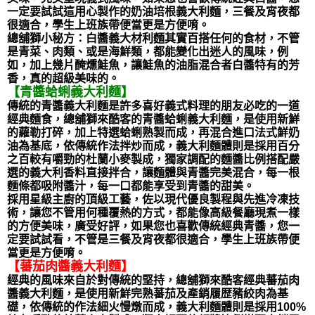
一定要試試這用心製作的奶油培根義大利麵，三餐及宵夜都
很適合，學生上班族帶便當更是方便唷。
總舖獅小秘方：白醬義大材利麵其實百搭任何的食材，不管
是青菜、肉類、或是海鮮類，都能變化出迷人的風味，例
如，加上幾片醃燻鮭魚，讓鮭魚的油脂混合者白醬特有的芳
香，真的超級美味的。
【青醬蛤蜊義大利麵】
傳統的青醬義大利麵是許多喜好義式料理的朋友必吃的一道
經典麵食，總舖獅來酷客的青醬蛤蜊義大利麵，是使用新鮮
的蘿勒打碎，加上特選蛤蜊熟製而成，再混合進口法式鮮奶
油為基底，依傳統作法拌炒而成，義大利麵體則是採用百分
之百較有嚼勁的杜蘭小麥製成，獨家調配的麵醬比例搭配嚴
選的義大利香料直接拌合，讓麵體與青醬完美混合，每一根
麵條都吸附醬汁，每一口都能享受到青醬的甜美。
採用星級主廚的頂級工藝，佐以現代優良製程與先進冷凍技
術，讓您不管用何種覆熱的方式，都能像高級餐廳現煮一樣
的方便美味，廣受好評，如果您也喜歡傳統經典青醬，您一
定要試試看，不管是三餐及宵夜都很適合，學生上班族帶便
當更是方便唷。
【蕃茄肉醬義大利麵】
經典的風味來自於對傳統的堅持，總舖獅來酷客經典蕃茄肉
醬義大利麵，是使用新鮮完熟蕃茄及產銷履歴豬絞肉為基
礎，依傳統的作法細火慢燉而成，義大利麵體則是採用100%