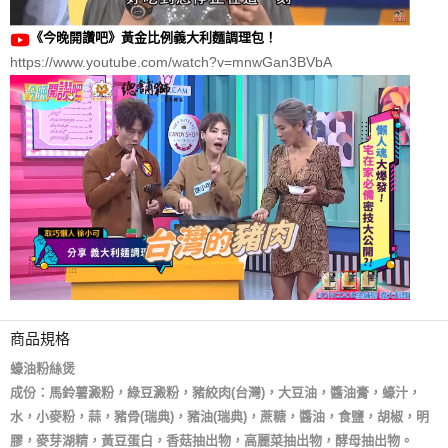
《今晚開讚吧》黃金比例義大利麵調理包！
https://www.youtube.com/watch?v=mnwGan3BVbA
商品規格
蠔油粉絲煲
成份：馬鈴薯澱粉，綠豆澱粉，豬絞肉(台灣)，大豆油，醬油膏，蠔汁，
水，小麥粉，蒜，豬骨(瑞典)，豬油(瑞典)，蔗糖，醬油，食鹽，胡椒，明
膠，麥芽湖精，黃豆蛋白，香菇抽出物，高麗菜抽出物，酵母抽出物。