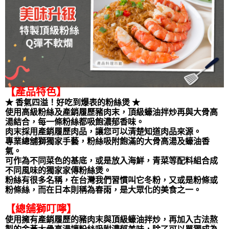
【產品特色】
★ 香氣四溢！好吃到爆表的粉絲煲 ★
使用高級粉絲及產銷履歷豬肉末，頂級蠔油拌炒再與大骨高
湯結合，每一條粉絲都吸飽濃郁香味。
肉末採用產銷履歷肉品，讓您可以清楚知道肉品來源。
專業總舖獅獨家手藝，粉絲吸附飽滿的大骨高湯及蠔油香
氣。
可作為不同菜色的基底，或是放入海鮮，青菜等配料組合成
不同風味的獨家家傳粉絲煲。
粉絲有很多名稱，在台灣我們習慣叫它冬粉，又或是粉條或
粉條絲，而在日本則稱為春雨，是大眾化的美食之一。
【總舖獅叮嚀】
使用擁有產銷履歷的豬肉末與頂級蠔油拌炒，再加入古法熬