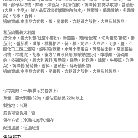
粉，酵母萃取物，辣椒，洋香菜，阿拉伯膠)，調味料(豬肉萃取物，醬油粉
(大豆，小麥))，複方品質改良劑(醋酸鈉(無水)，檸檬酸，偏磷酸鈉，多磷酸
鈉)，胡椒，香料。
過敏資訊:本產品含奶類、蛋、堅果類、含麩質之殼物、大豆及其製品。
蕃茄肉醬義大利麵
成份:水，義大利麵(杜蘭小麥粉)，番茄醬，豬肉(台灣)，切角番茄(番茄，番
茄汁)，番茄糊，洋蔥，橄欖粕油，蒜，糖，奶油，大豆油，明膠，鹽，乙
醯化已二酸二澱粉，調味粉(糊精，水解小麥蛋白，酵母抽出物，高麗菜抽
出物，棕櫚油)，胡椒，複方品質改良劑(醋酸鈉(無水)，檸檬酸，偏磷酸
鈉，多磷酸鈉)，義大利香料(奧勤岡，羅勤，迷迭香，辣椒，牛膝草，洋香
菜)，調味粉(葡萄糖，香料，番茄粉，酵母抽出物)
過敏資訊:本產品含奶類、堅果類、含麩質之殼物、大豆及其製品。
保存期限：一年(標示於包裝上)
重量：義大利麵/320g，蠔油粉絲煲/220g以上
製造地：台灣
素食可否食用：否
保存方式：冷凍(-18)度C保存
配送溫層：低溫配送
售後服務