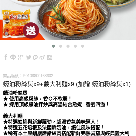
商品編號：P0108800168602
蠔油粉絲煲x9+義大利麵x9 (加贈 蠔油粉絲煲x1)
蠔油粉絲煲
★ 使用高級粉絲，香Ｑ不軟爛！
★ 採用頂級蠔油拌炒與高湯結合熬煮 , 香氣四溢！
義大利麵
★特選蛤蜊與新鮮蘿勒，超濃香氣美味逼人！
★特選五花培根及法國鮮奶油，絕佳風味搭配！
★稀有本土產銷履歷豬絞肉搭配新鮮完熟蕃茄與經典義大利