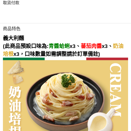
取貨付款
商品特色
義大利麵
(此商品預設口味為:
青醬蛤蜊
x3、
蕃茄肉醬
x3、
奶油
培根
x3，口味數量如需調整請於訂單備註)