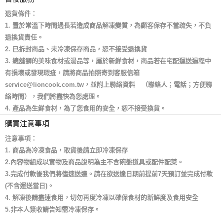
退貨條件：
1. 置於常溫下時間過長若造成商品解凍變質，為顧客保存不當疏失，不負
退換貨責任。
2. 已拆封商品、未冷凍保存商品，恕不接受退換貨
3. 總舖獅的美味食材或湯品等，屬於新鮮食材，商品若在宅配運送過程中
有損壞或發現瑕疵，請將商品拍照寄到客服信箱
service@lioncook.com.tw，並附上聯絡資料 （聯絡人；電話；方便聯
絡時間），我們將盡快為您處理。
4. 產品為生鮮食材，為了您食用的安全，恕不接受換貨。
購買注意事項
注意事項：
1. 商品為冷凍食品，取貨後請立即冷凍保存
2.內容物組成以實物及商品說明為主不含碗盤道具或配件配菜。
3.完成付款後我們將儘速送達。請在欲送達日期前提前7天預訂並完成付款
(不含運送當日)。
4. 解凍後請盡速食用，切勿再度冷凍以確保食材的新鮮度及食用安全
5.非本人簽收請告知需冷凍保存。