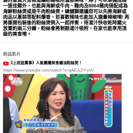
製的金黃大骨高湯讓粉絲吸附濃郁美味，除了可以單獨成為
一道佳餚外，也能與海鮮或牛肉、雞肉及8864豬肉搭配成為
海鮮粉絲煲或是牛肉粉絲煲。總舖獅建議您可以先將海鮮或
肉品以蔥蒜等配料爆香，若喜歡辣味也能加入適量辣椒唷! 再
將撕開包裝後的粉絲煲倒入一起拌煮，待湯汁快收乾時關火
放置約兩三分鐘，粉絲會將剩餘湯汁吸附，在家也能享用頂
級的美食唷。
商品影片
《上班這黨事》人氣團購美食蠔油粉絲煲！
https://www.youtube.com/watch?v=gAEJx2Y-yVc