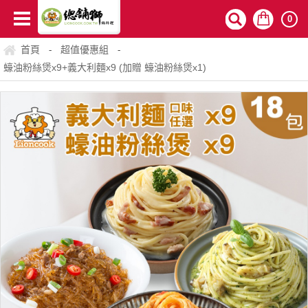
0
首頁
超值優惠組
-
-
蠔油粉絲煲x9+義大利麵x9 (加贈 蠔油粉絲煲x1)