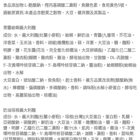
食品添加物:L-麩酸鈉，羥丙基磷酸二澱粉，焦糖色素，食用黃色5號。
過敏原資訊:本產品含麩質之穀物、大豆、螺貝類及其製品。
青醬蛤蜊義大利麵
成份: 水，義大利麵(杜蘭小麥粉)，蛤蜊，鮮奶油，青醬(九層塔，芥花油，
洋香菜，玉米油，香料，胡椒)橄欖粕油，蒜，洋蔥，大豆油，糖，麵粉，
明膠，鹽，花生醬(花生，完全氫化棕櫚油，大豆卵磷脂)，乙醯化已二酸二
澱粉，雞肉粉(糊精，雞肉粉，雞油，酵母抽出物，甘胺酸，DL-丙胺酸，
5'-次黃嘌呤核苷磷二鈉，5'-鳥嘌呤核苷磷二鈉，醬油粉)，蛤蜊精粉(蛤蜊抽
出物，水解
大豆蛋白，琥珀酸二鈉，柴魚粉)，起士香料，複方品質改良劑(醋酸鈉(無
水)，檸檬酸，偏磷酸鈉，多磷酸鈉)，香料，調味粉(水解小麥蛋白，酵母吃
出物，高麗菜抽出物，棕櫚油)
奶油培根義大利麵
成份: 水，義大利麵(杜蘭小麥粉)，培根(台灣)(大豆蛋白，蛋白粉，乳糖，
亞硝酸鈉，硝酸鉀)，鮮奶油，大豆油，洋蔥，橄欖粕油，糖，蒜，麵粉，
鹽，明膠，乙醯化已二酸二澱粉，雞汁(水，肌肉，棕櫚油，雞油，5'-次黃
嘌呤核苷磷酸二鈉，5'-鳥嘌呤核苷磷酸二鈉，湖精，澱粉，香料，甜味劑
(甘草酸銨))，調味料(葡萄糖，水解蛋白物(甘藷，玉米，樹薯，豬皮)，蒜