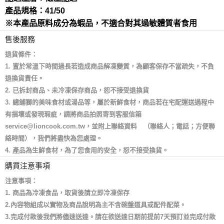
產品規格：41/50
※本產品原料成分為蝦品，不適合對其過敏體質者食用
售後服務
退貨條件：
1. 置於常溫下時間過長若造成商品解凍變質，為顧客保存不當疏失，不負
退換貨責任。
2. 已拆封商品、未冷凍保存商品，恕不接受退換貨
3. 總舖獅的美味食材或湯品等，屬於新鮮食材，商品若在宅配運送過程中
有損壞或發現瑕疵，請將商品拍照寄到客服信箱
service@lioncook.com.tw，並附上聯絡資料 （聯絡人；電話；方便聯
絡時間），我們將盡快為您處理。
4. 產品為生鮮食材，為了您食用的安全，恕不接受換貨。
購買注意事項
注意事項：
1. 商品為冷凍食品，取貨後請立即冷凍保存
2.內容物組成以實物及商品說明為主不含碗盤道具或配件配菜。
3.完成付款後我們將儘速送達。請在欲送達日期前提前7天預訂並完成付款