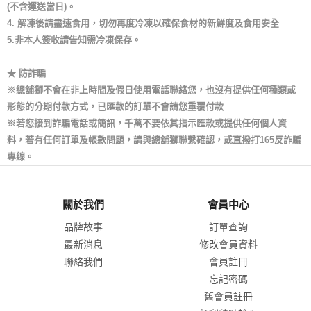
(不含運送當日)。
4. 解凍後請盡速食用，切勿再度冷凍以確保食材的新鮮度及食用安全
5.非本人簽收請告知需冷凍保存。
★ 防詐騙
※總舖獅不會在非上時間及假日使用電話聯絡您，也沒有提供任何種類或
形態的分期付款方式，已匯款的訂單不會請您重覆付款
※若您接到詐騙電話或簡訊，千萬不要依其指示匯款或提供任何個人資
料，若有任何訂單及帳款問題，請與總舖獅聯繫確認，或直撥打165反詐騙
專線。
關於我們
會員中心
品牌故事
訂單查詢
最新消息
修改會員資料
聯絡我們
會員註冊
忘記密碼
舊會員註冊