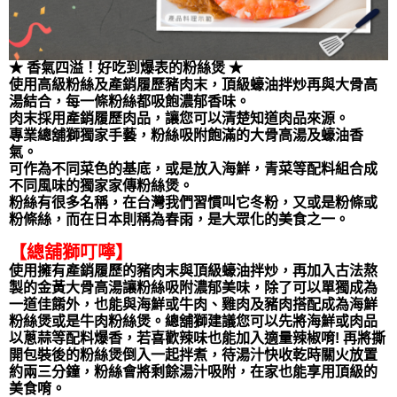
★ 香氣四溢！好吃到爆表的粉絲煲 ★
使用高級粉絲及產銷履歷豬肉末，頂級蠔油拌炒再與大骨高
湯結合，每一條粉絲都吸飽濃郁香味。
肉末採用產銷履歷肉品，讓您可以清楚知道肉品來源。
專業總舖獅獨家手藝，粉絲吸附飽滿的大骨高湯及蠔油香
氣。
可作為不同菜色的基底，或是放入海鮮，青菜等配料組合成
不同風味的獨家家傳粉絲煲。
粉絲有很多名稱，在台灣我們習慣叫它冬粉，又或是粉條或
粉條絲，而在日本則稱為春雨，是大眾化的美食之一。
【總舖獅叮嚀】
使用擁有產銷履歷的豬肉末與頂級蠔油拌炒，再加入古法熬
製的金黃大骨高湯讓粉絲吸附濃郁美味，除了可以單獨成為
一道佳餚外，也能與海鮮或牛肉、雞肉及豬肉搭配成為海鮮
粉絲煲或是牛肉粉絲煲。總舖獅建議您可以先將海鮮或肉品
以蔥蒜等配料爆香，若喜歡辣味也能加入適量辣椒唷! 再將撕
開包裝後的粉絲煲倒入一起拌煮，待湯汁快收乾時關火放置
約兩三分鐘，粉絲會將剩餘湯汁吸附，在家也能享用頂級的
美食唷。