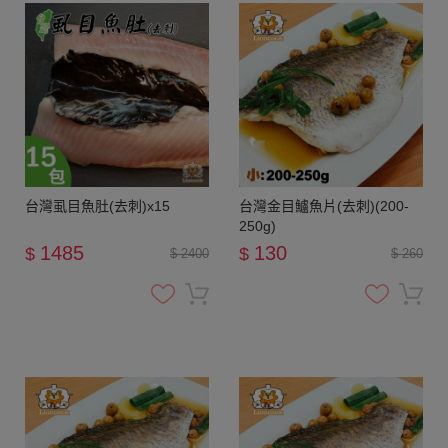
台灣虱目魚肚(去刺)x15
台灣金目鱸魚片(去刺)(200-
250g)
1485
130
$
$
$ 2400
$ 260