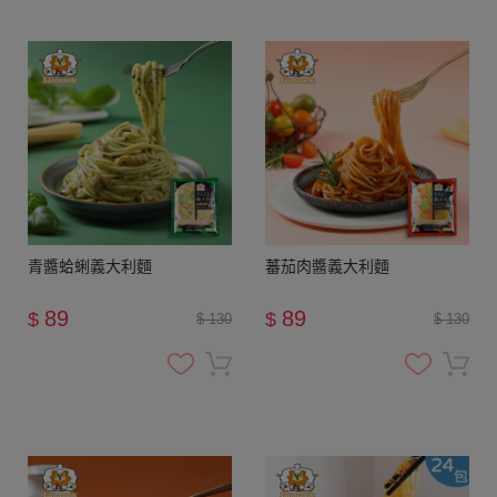
青醬蛤蜊義大利麵
蕃茄肉醬義大利麵
89
89
$
$
$ 130
$ 130