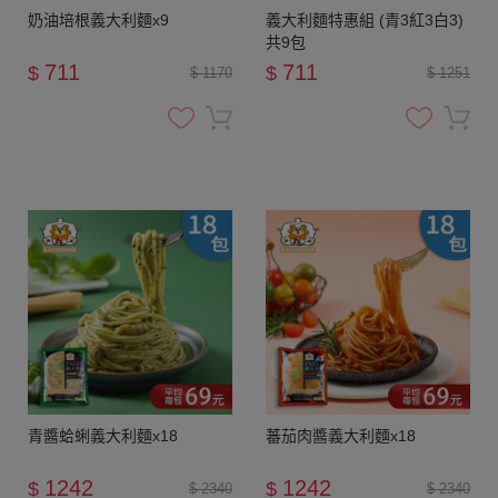
奶油培根義大利麵x9
義大利麵特惠組 (青3紅3白3)
共9包
711
711
$
$
$ 1170
$ 1251
青醬蛤蜊義大利麵x18
蕃茄肉醬義大利麵x18
1242
1242
$
$
$ 2340
$ 2340