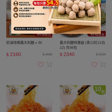
奶油培根義大利麵 x 36
義大利麵特惠組 (青12紅12白
12) 共36包
2160
2340
$
$
$ 4680
$ 5004