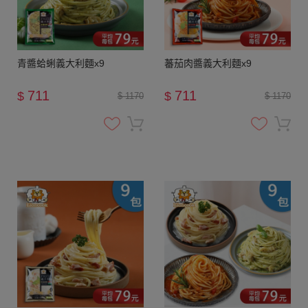
青醬蛤蜊義大利麵x9
蕃茄肉醬義大利麵x9
711
711
$
$
$ 1170
$ 1170