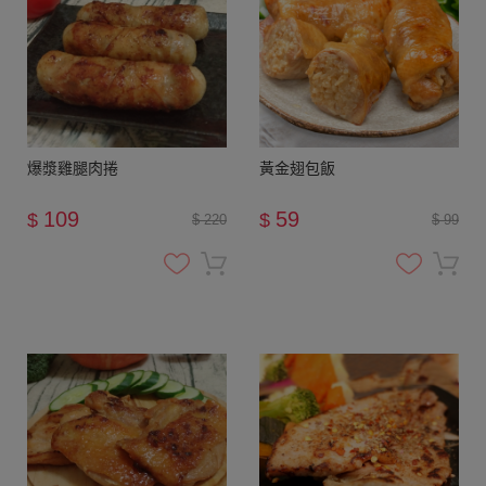
爆漿雞腿肉捲
黃金翅包飯
109
59
$
$
$ 220
$ 99