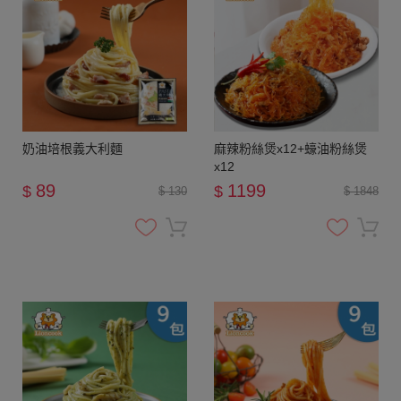
奶油培根義大利麵
麻辣粉絲煲x12+蠔油粉絲煲
x12
89
1199
$
$
$ 130
$ 1848