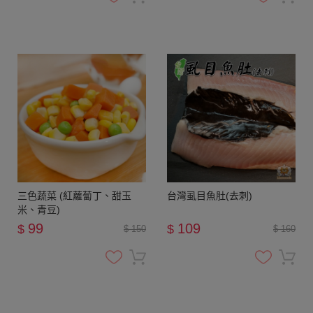
三色蔬菜 (紅蘿蔔丁、甜玉
台灣虱目魚肚(去刺)
米、青豆)
99
109
$
$
$ 150
$ 160