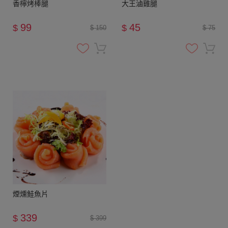
香檸烤棒腿
大王滷雞腿
99
45
$
$
$ 150
$ 75
煙燻鮭魚片
339
$
$ 399