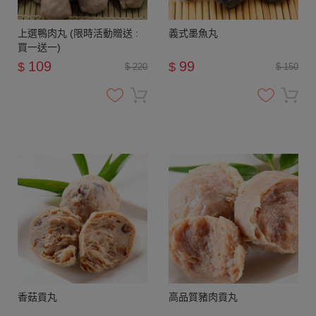
上選鴨肉丸 (限時活動贈送 :
義式墨魚丸
買一送一)
109
99
$
$
$ 220
$ 150
香菇貢丸
高品質豬肉貢丸