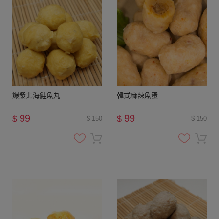
爆漿北海鮭魚丸
韓式麻辣魚蛋
99
99
$
$
$ 150
$ 150