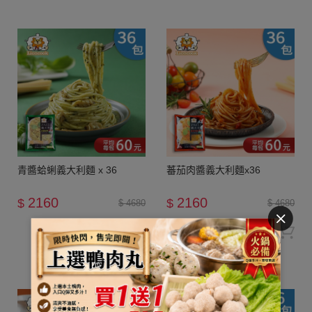
青醬蛤蜊義大利麵 x 36
蕃茄肉醬義大利麵x36
2160
2160
$
$
$ 4680
$ 4680