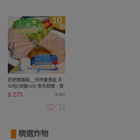
舒肥嫩雞胸__快閃優惠組 共
10包(海鹽x10) 售完即關，要
買要快
275
$
$ 890
█
精選炸物